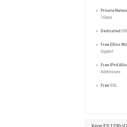
Private Netwo
1Gbps
Dedicated
500
Free DDos Mit
Gigabit
Free IPv4 All
Addresses
Free
SSL
Xeon E3-1230-V