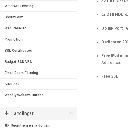
32 GB
DDR3 R
Windows Hosting
2x 2TB HDD
S
ShoutCast
Web Reseller
Uplink Port
1G
Promotion
Dedicated
200
SSL Certificates
Free IPv4 All
Budget SSD VPS
Addresses
Email Spam Filtering
Free
SSL
SiteLock
Weebly Website Builder
Handlingar
Registrera en ny domän