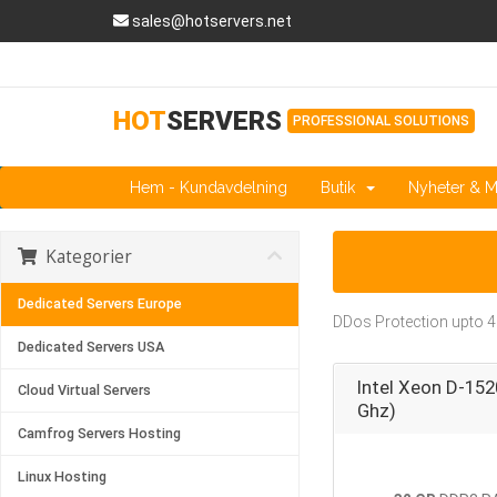
sales@hotservers.net
HOT
SERVERS
PROFESSIONAL SOLUTIONS
Hem - Kundavdelning
Butik
Nyheter & 
Kategorier
Dedicated Servers Europe
DDos Protection upto 
Dedicated Servers USA
Intel Xeon D-152
Cloud Virtual Servers
Ghz)
Camfrog Servers Hosting
Linux Hosting