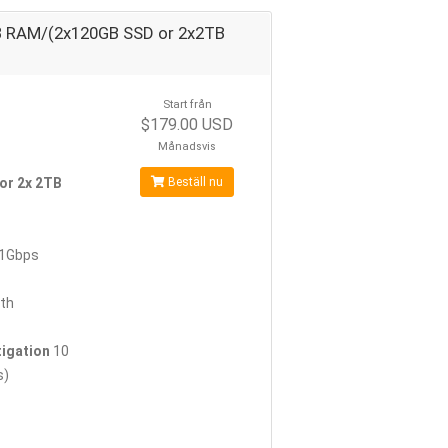
B RAM/(2x120GB SSD or 2x2TB
Start från
$179.00 USD
Månadsvis
or 2x 2TB
Beställ nu
1Gbps
th
igation
10
s)