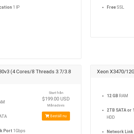
ocation
1 IP
Free
SSL
30v3 (4 Cores/8 Threads 3.7/3.8
Xeon X3470/12G
Start från
12 GB
RAM
$199.00 USD
AM
Månadsvis
2TB SATA or
ATA
Beställ nu
HDD
k Port
1Gbps
Network Link