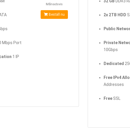
AM
32 GB
DDR3 
Månadsvis
ATA
Beställ nu
2x 2TB HDD
S
bps
Public Netwo
 Mbps Port
Private Netw
10Gbps
ocation
1 IP
Dedicated
25
Free IPv4 All
Addresses
Free
SSL